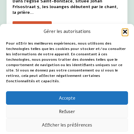
Dans l'église Saint-Boniface, située Johan
Frisostraat 5, les louanges débutent par le chant,
la prière…
lire la suite
Gérer les autorisations
Pour offrir les meilleures expériences, nous utilisons des
technologies telles que les cookies pour stocker et/ou consulter
les informations de votre appareil. En consentant à ces
Zegge – Processie
technologies, nous pouvons traiter des données telles que le
comportement de navigation ou les identifiants uniques sur ce
Pour clôturer le mois de mai, une procession a lieu
site. Si vous ne donnez pas votre consentement ou si vous le
le dernier jour du mois marial. Le 31 mai, les
retirez, cela peut affecter négativement certaines
pèlerins se rassembleront à l'église de
fonctionnalités et capacités.
l'Annonciation, située au 107, rue Notre-Dame,...
Accepte
lire la suite
Refuser
Afficher les préférences
©2026 Jan van Wijk - Mariakamer.nl - Tous droits