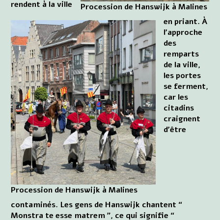
rendent à la ville
Procession de Hanswijk à Malines
en priant. À
l'approche
des
remparts
de la ville,
les portes
se ferment,
car les
citadins
craignent
d'être
Procession de Hanswijk à Malines
contaminés. Les gens de Hanswijk chantent “
Monstra te esse matrem ”, ce qui signifie “