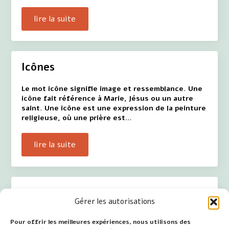
lire la suite
Icônes
Le mot icône signifie image et ressemblance. Une
icône fait référence à Marie, Jésus ou un autre
saint. Une icône est une expression de la peinture
religieuse, où une prière est…
lire la suite
Noël
Gérer les autorisations
Le mot Noël est étymologiquement une
Pour offrir les meilleures expériences, nous utilisons des
combinaison. La dérivation du mot concerne le