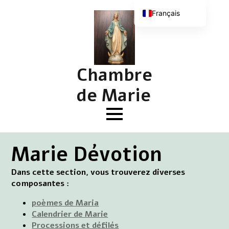
Français
Nederlands
English (UK)
Deutsch
Chambre
de Marie
Marie Dévotion
Dans cette section, vous trouverez diverses
composantes :
poèmes de Maria
Calendrier de Marie
Processions et défilés