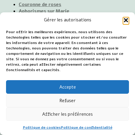
Couronne de roses
Aphorismes sur Marie
Prières
Gérer les autorisations
Spiritualité
Curiosités sur Marie
Pour offrir les meilleures expériences, nous utilisons des
Marie dans les musées et églises, etc.
technologies telles que les cookies pour stocker et/ou consulter
les informations de votre appareil. En consentant à ces
Possibilités pour
conférences
sur Maria.
technologies, nous pouvons traiter des données telles que le
comportement de navigation ou les identifiants uniques sur ce
site. Si vous ne donnez pas votre consentement ou si vous le
retirez, cela peut affecter négativement certaines
©2026 Jan van Wijk - Mariakamer.nl - Tous droits
fonctionnalités et capacités.
réservés
Accepte
Refuser
Afficher les préférences
Politique de cookies
Politique de confidentialité