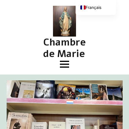
Français
Nederlands
English (UK)
Deutsch
Chambre
de Marie