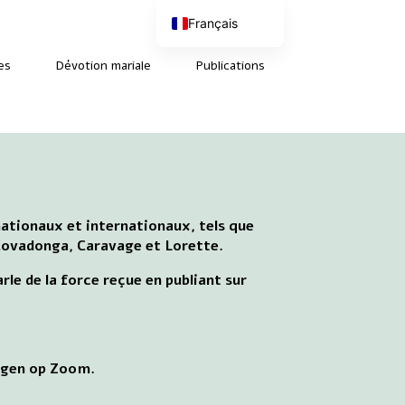
Français
Nederlands
English (UK)
es
Dévotion mariale
Publications
Deutsch
nationaux et internationaux, tels que
 Covadonga, Caravage et Lorette.
le de la force reçue en publiant sur
ergen op Zoom.