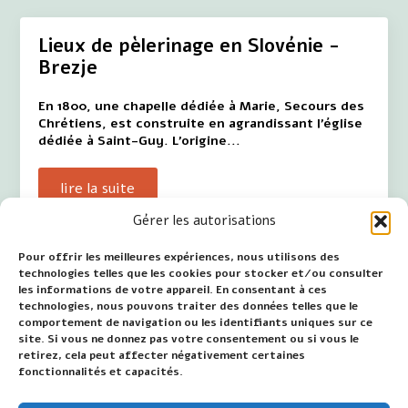
Lieux de pèlerinage en Slovénie -
Brezje
En 1800, une chapelle dédiée à Marie, Secours des
Chrétiens, est construite en agrandissant l'église
dédiée à Saint-Guy. L'origine...
lire la suite
Gérer les autorisations
Pour offrir les meilleures expériences, nous utilisons des
Lieux de pèlerinage en Slovénie –
technologies telles que les cookies pour stocker et/ou consulter
les informations de votre appareil. En consentant à ces
Ptujska Gora
technologies, nous pouvons traiter des données telles que le
comportement de navigation ou les identifiants uniques sur ce
GESCHIEDENIS Le sanctuaire de Notre-Dame de
site. Si vous ne donnez pas votre consentement ou si vous le
Ptujska Gora est fondé sur une légende. L'histoire
retirez, cela peut affecter négativement certaines
raconte que les gens vivaient à une époque très
fonctionnalités et capacités.
troublée et que les Turcs musulmans voulaient…