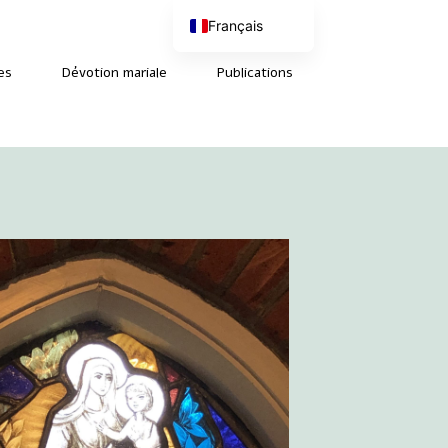
Français
Nederlands
English (UK)
es
Dévotion mariale
Publications
Deutsch