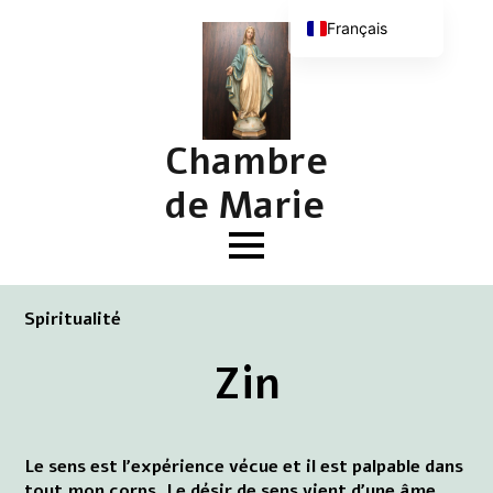
Français
Nederlands
English (UK)
Deutsch
Chambre
de Marie
Spiritualité
Zin
Le sens est l'expérience vécue et il est palpable dans
tout mon corps. Le désir de sens vient d'une âme