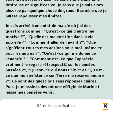
désireuse et significative. Je sens que je suis alors
absorbé par quelque chose de grand. Il semble que je
puisse repousser mes limites.
Je suis arrivé à un point de ma vie où j'ai des
questions comme : “Qu'est-ce qui d'autre me
motive ?”, “Quelle est ma position dans la vie
actuelle ?”, “Comment aller de l'avant ?”, “Que
signifient toutes mes actions pour moi-même et
pour les autres ?”, “Qu'est-ce qui me donne de
l'énergie ?”, “Comment est-ce que j'apprécie
vraiment le regard rétrospectif sur les années
passées ?”, “Qu'est-ce qui nous unit ?” et “Qu'est-
ce que mon existence sur Terre me réserve encore
?”. Ce sont des questions sans réponses claires.
Puis, je m'assieds devant une effigie de Marie et
laisse mes pensées venir.
Je peux observer beaucoup de choses. Ce faisant, je
Gérer les autorisations
déplace mon attention vers d'autres choses et
encore quelques autres. Je me laisse émerveiller.