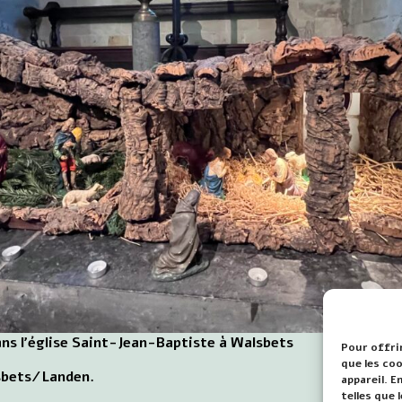
ans l'église Saint-Jean-Baptiste à Walsbets
Pour offrir
que les co
sbets/Landen.
appareil. 
telles que