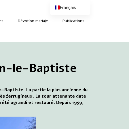
Français
Nederlands
English (UK)
es
Dévotion mariale
Publications
Deutsch
an-le-Baptiste
n-Baptiste. La partie la plus ancienne du
rès ferrugineux. La tour attenante date
 a été agrandi et restauré. Depuis 1959,