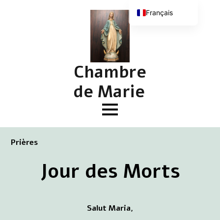
Français
Nederlands
English (UK)
Deutsch
Chambre
de Marie
Prières
Jour des Morts
Salut Maria,