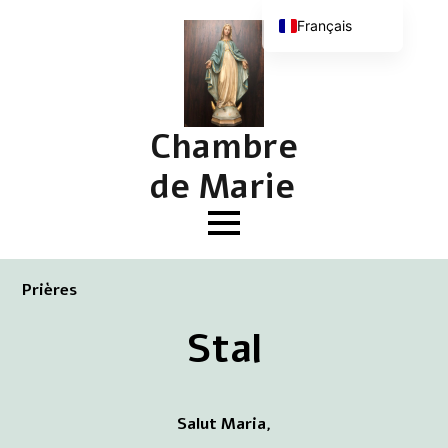
Français
Nederlands
English (UK)
Deutsch
Chambre
de Marie
Prières
Stal
Salut Maria,