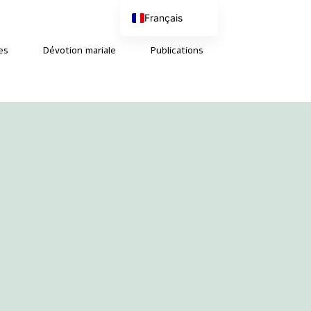
Français
Nederlands
English (UK)
es
Dévotion mariale
Publications
Deutsch