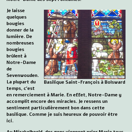
Je laisse
quelques
bougies
donner de la
lumière. De
nombreuses
bougies
brûlent à
Notre-Dame
de
Sevenwouden.
La plupart du
Basilique Saint-François à Bolsward
temps, c'est
en remerciement à Marie. En effet, Notre-Dame y
accomplit encore des miracles. Je ressens un
sentiment particulièrement bon dans cette
basilique. Comme je suis heureux de pouvoir être
ici.
Au Mirakelbeeld, des gens viennent prier Marie tous