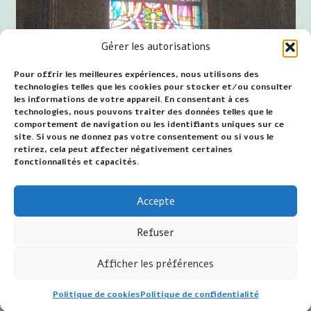
Gérer les autorisations
Pour offrir les meilleures expériences, nous utilisons des
technologies telles que les cookies pour stocker et/ou consulter
les informations de votre appareil. En consentant à ces
technologies, nous pouvons traiter des données telles que le
comportement de navigation ou les identifiants uniques sur ce
Sneek, Église Saint-Martin
site. Si vous ne donnez pas votre consentement ou si vous le
retirez, cela peut affecter négativement certaines
Publié : 6 décembre 2020
fonctionnalités et capacités.
Dernière modification : 22 février 2024
Accepte
~~~
Refuser
Afficher les préférences
©2026 Jan van Wijk - Mariakamer.nl - Tous droits
Politique de cookies
Politique de confidentialité
réservés