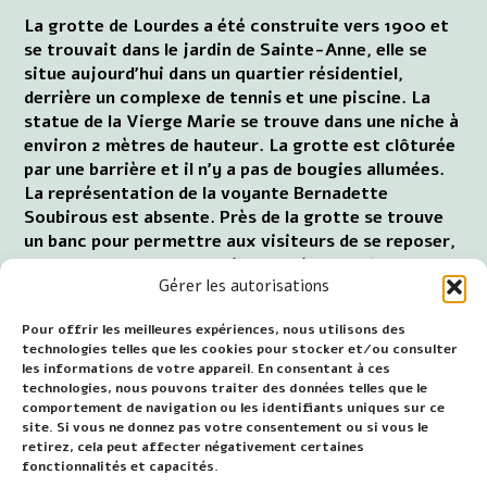
La grotte de Lourdes a été construite vers 1900 et
se trouvait dans le jardin de Sainte-Anne, elle se
situe aujourd'hui dans un quartier résidentiel,
derrière un complexe de tennis et une piscine. La
statue de la Vierge Marie se trouve dans une niche à
environ 2 mètres de hauteur. La grotte est clôturée
par une barrière et il n'y a pas de bougies allumées.
La représentation de la voyante Bernadette
Soubirous est absente. Près de la grotte se trouve
un banc pour permettre aux visiteurs de se reposer,
de regarder la grotte assis, d'y prier ou d'être en
Gérer les autorisations
pensée avec Marie.
Pour visiter la grotte de Lourdes, au marché,
Pour offrir les meilleures expériences, nous utilisons des
technologies telles que les cookies pour stocker et/ou consulter
prendre la rue Sainte-Bernaerts, après le cimetière
les informations de votre appareil. En consentant à ces
prendre à gauche l'avenue François et ensuite
technologies, nous pouvons traiter des données telles que le
déboucher dans l'avenue Marie. La grotte se situe
comportement de navigation ou les identifiants uniques sur ce
dans un virage en face du numéro 21.
site. Si vous ne donnez pas votre consentement ou si vous le
retirez, cela peut affecter négativement certaines
Adresse : Marialaan, Oudenbosch
fonctionnalités et capacités.