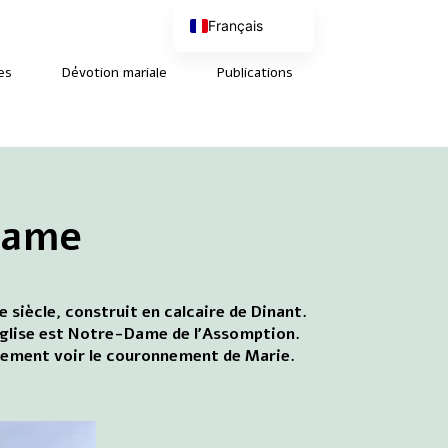
Français
Nederlands
English (UK)
es
Dévotion mariale
Publications
Deutsch
-Dame
iècle, construit en calcaire de Dinant.
'église est Notre-Dame de l'Assomption.
également voir le couronnement de Marie.