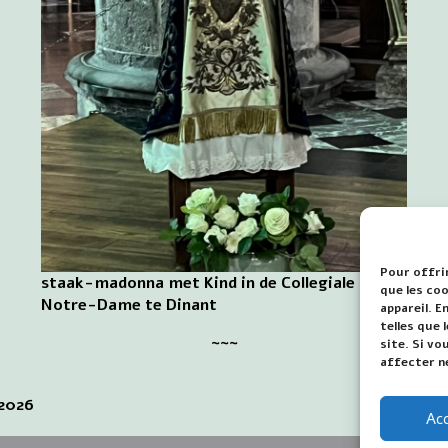
Pour offrir
staak-madonna met Kind in de Collegiale
que les co
Notre-Dame te Dinant
appareil. 
telles que
~~~
site. Si vo
affecter n
 2026
Ac