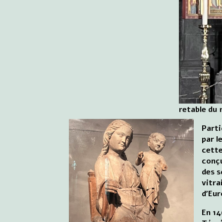
retable du 
Parti
par l
cette
conçu
des s
vitra
d'Eur
En 14