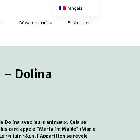
Français
Nederlands
English (UK)
es
Dévotion mariale
Publications
Deutsch
 – Dolina
de Dolina avec leurs animaux. Cela se
a plus tard appelé “Maria im Walde” (Marie
Le 19 juin 1849, l'Apparition se révèle