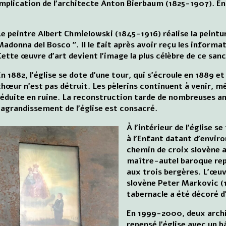
mplication de l'architecte Anton Bierbaum (1825-1907). En 1
Le peintre Albert Chmielowski (1845-1916) réalise la peinture
Madonna del Bosco ”. Il le fait après avoir reçu les informa
Cette œuvre d'art devient l'image la plus célèbre de ce sanc
En 1882, l'église se dote d'une tour, qui s'écroule en 1889 et 
chœur n'est pas détruit. Les pèlerins continuent à venir, mê
réduite en ruine. La reconstruction tarde de nombreuses ann
l'agrandissement de l'église est consacré.
À l'intérieur de l'église 
à l'Enfant datant d'enviro
chemin de croix slovène a 
maître-autel baroque repr
aux trois bergères. L'œuv
slovène Peter Markovic (1
tabernacle a été décoré d
En 1999-2000, deux arch
repensé l'église avec un b