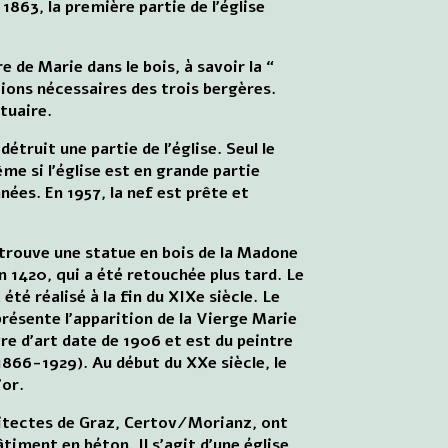
863, la première partie de l'église
 de Marie dans le bois, à savoir la “
tions nécessaires des trois bergères.
tuaire.
détruit une partie de l'église. Seul le
me si l'église est en grande partie
ées. En 1957, la nef est prête et
se trouve une statue en bois de la Madone
n 1420, qui a été retouchée plus tard. Le
été réalisé à la fin du XIXe siècle. Le
ésente l'apparition de la Vierge Marie
re d'art date de 1906 et est du peintre
866-1929). Au début du XXe siècle, le
'or.
itectes de Graz, Certov/Morianz, ont
âtiment en béton. Il s'agit d'une église